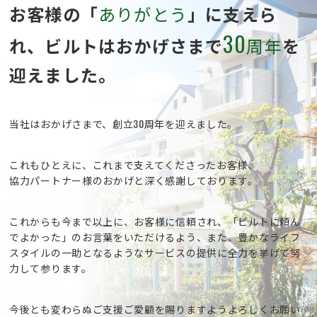
お客様の「
ありがとう
」に支えら
30
れ、
ビルトはおかげさまで
周年
を
迎えました。
当社はおかげさまで、創立30周年を迎えました。
これもひとえに、これまで支えてくださったお客様、
協力パートナー様のおかげと深く感謝しております。
これからも今まで以上に、お客様に信頼され、
「ビルトに頼ん
でよかった」のお言葉をいただけるよう、
また、豊かなライフ
スタイルの一助となるようなサービスの提供に
全力を挙げて努
力して参ります。
今後とも変わらぬご支援ご愛顧を賜りますようよろしくお願い