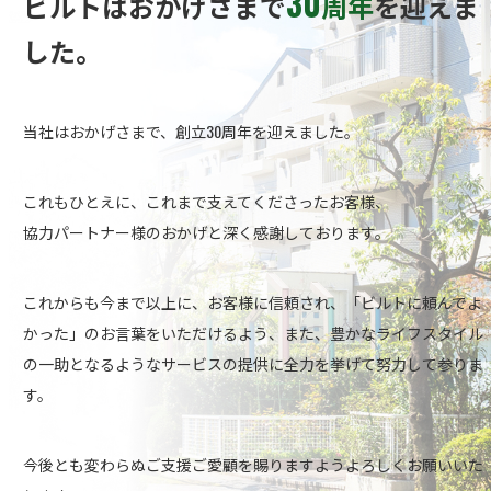
30
ビルトはおかげさまで
周年
を迎えま
した。
当社はおかげさまで、創立30周年を迎えました。
これもひとえに、これまで支えてくださったお客様、
協力パートナー様のおかげと深く感謝しております。
これからも今まで以上に、お客様に信頼され、
「ビルトに頼んでよ
かった」のお言葉をいただけるよう、
また、豊かなライフスタイル
の一助となるようなサービスの提供に
全力を挙げて努力して参りま
す。
今後とも変わらぬご支援ご愛顧を賜りますようよろしくお願いいた