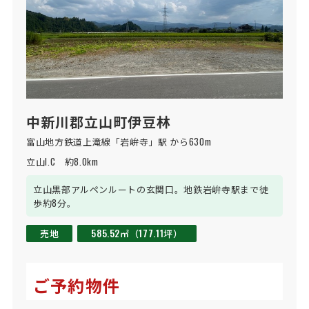
中新川郡立山町伊豆林
富山地方鉄道上滝線「岩峅寺」駅 から630m
立山I.C　約8.0km
立山黒部アルペンルートの玄関口。地鉄岩峅寺駅まで徒
歩約8分。
売地
585.52㎡（177.11坪）
ご予約物件