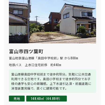
富山市四ツ葉町
富山地鉄富山港線「奥田中学校前」駅 から800m
地鉄バス　上赤江住宅前停　約440m
富山港線奥田中学校前まで徒歩約10分。気軽に公共交通
利用できる立地です。奥田小学校まで徒歩約15分でお子
様の通学も安心の距離感。上下水道引込済・前面道路に
消雪装置完備で、直ぐに建築可能です。
売地
148.40㎡（44.89坪）