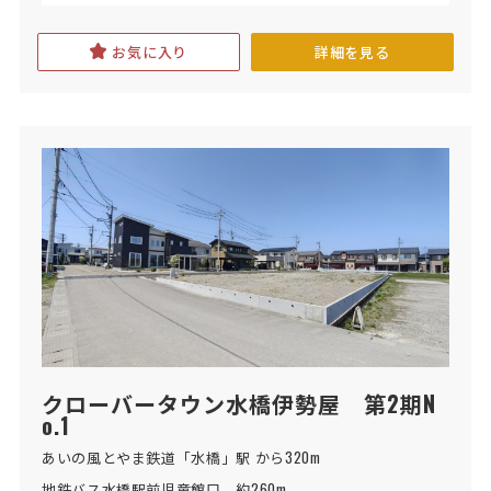
お気に入り
詳細を見る
クローバータウン水橋伊勢屋 第2期N
o.1
あいの風とやま鉄道「水橋」駅 から320m
地鉄バス水橋駅前児童館口　約260m
