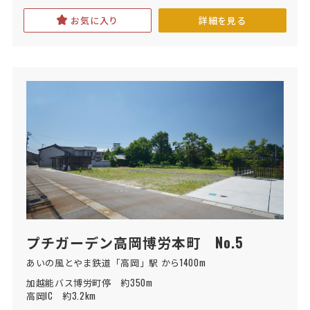
お気に入り
詳細を見る
プチガーデン高岡博労本町 No.5
あいの風とやま鉄道「高岡」駅 から1400m
加越能バス博労町停　約350m

高岡IC　約3.2km