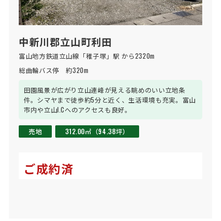
中新川郡立山町利田
富山地方鉄道立山線「稚子塚」駅 から2320m
総曲輪バス停　約320m
田園風景が広がり立山連峰が見える眺めのいい立地条
件。シマヤまで徒歩約5分と近く、生活環境も充実。富山
市内や立山I.Cへのアクセスも良好。
売地
312.00㎡（94.38坪）
ご成約済