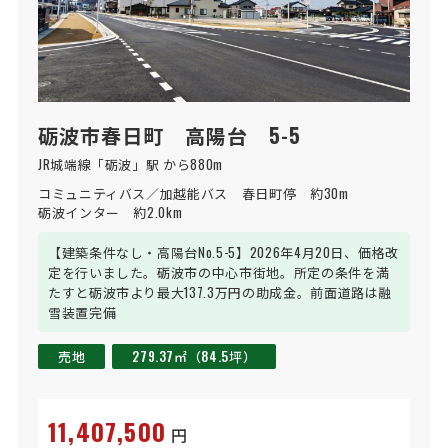
砺波市春日町 高陽台 5-5
JR城端線「砺波」駅 から880m
コミュニティバス／加越能バス　春日町停　約30m

砺波インター　約2.0km
【建築条件なし・高陽台No.5-5】2026年4月20日、価格改
定を行いました。砺波市の中心市街地。所定の条件を満
たすと砺波市より最大137.3万円の助成金。前面道路は融
雪装置完備
売地
279.37㎡（84.5坪）
11,407,500
円