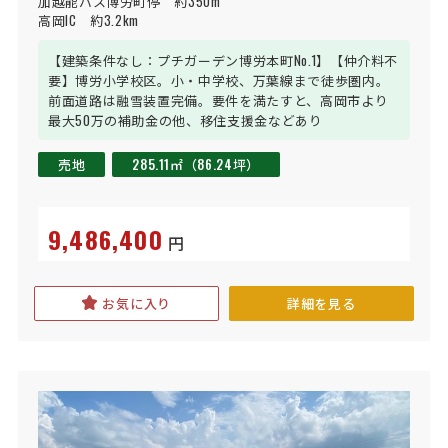
加越能バス博労町停　約350m

高岡IC　約3.2km
【建築条件なし：プチガーデン博労本町No.1】【仲介料不
要】博労小学校区。小・中学校、万葉線まで徒歩圏内。
前面道路は融雪装置完備。要件を満たすと、高岡市より
最大50万の補助金の他、移住支援金などあり
売地
285.11㎡（86.24坪）
9,486,400
円
お気に入り
詳細を見る