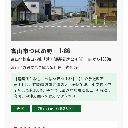
富山市つばめ野 1-86
富山地鉄富山港線「蓮町(馬場記念公園前)」駅 から4000m
富山地方鉄道バス鯰温泉口停　約400m
【建築条件なし：つばめ野No.1-86】【仲介手数料不
要！】団地内融雪装置完備の大型分譲宅地。小学校・中
学校まで約300m。子育てに最適な環境と富山市中心部、
高岡、魚津方面への良好なアクセス
売地
265.37㎡（80.27坪）