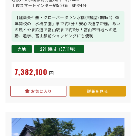
上市スマートインター約5.9km　徒歩4分
【建築条件無・クローバータウン水橋伊勢屋2期No.1】R8
年開校の「水橋学園」まで約8分と安心の通学距離。あい
の風とやま鉄道で富山駅まで約11分！富山市街地への通
勤、通学、富山駅前ショッピングにも便利
売地
221.88㎡（67.11坪）
7,382,100
円
お気に入り
詳細を見る