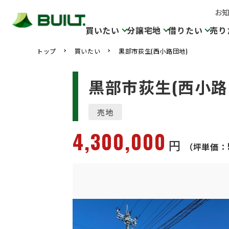
お
買いたい
分譲宅地
借りたい
売り
トップ
買いたい
黒部市荻生(西小路団地)
黒部市荻生(西小路
売地
4,300,000
円
（坪単価：5