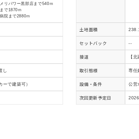
メリパワー黒部店まで540ｍ
で1870ｍ
院まで2880ｍ
土地面積
238
セットバック
--
接道
【北
取引態様
渡し
専任
設備・条件
カーで建築可）
公営
次回更新予定日
202