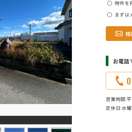
物件を
まずは
相
お電話
0
営業時間:平日 
定休日:水