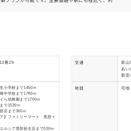
建築プランが可能です。主要道路や駅にも程近く、利
交通
3番29
富山
あい
新堂
地目
生小学校まで1450ｍ
宅地
峰中学校まで1780ｍ
くら幼稚園まで1700ｍ
で1530ｍ
部店まで360ｍ
ア】ファミリーマート 黒部イ
ｍ
エルシア黒部荻生店まで530ｍ