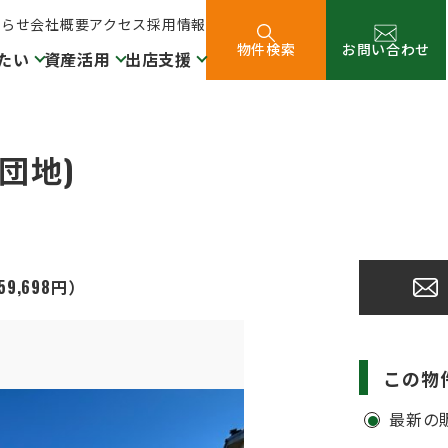
知らせ
会社概要
アクセス
採用情報
物件検索
お問い合わせ
たい
資産活用
出店支援
団地)
9,698円）
この物
最新の