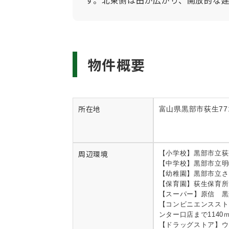
す。北東側は田が広がり、開放的な
物件概要
所在地
富山県黒部市荻生771
周辺環境
【小学校】黒部市立荻
【中学校】黒部市立明
【幼稚園】黒部市立さ
【保育園】荻生保育所ま
【スーパー】原信 黒
【コンビニエンススト
ンター口店まで1140
【ドラッグストア】ウ