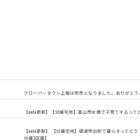
クローバータウン上堀は完売となりました。ありがとう
【note更新】【分譲宅地】富山市水橋で子育てするって
【note更新】 【分譲宅地】砺波市出町で暮らすって
分譲3区画】