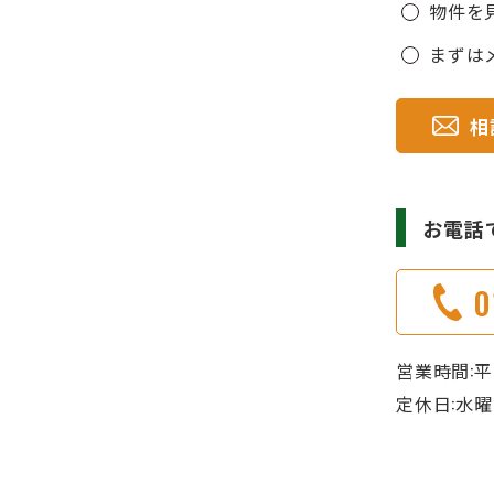
物件を
まずは
相
お電話
0
営業時間:平日 
定休日:水