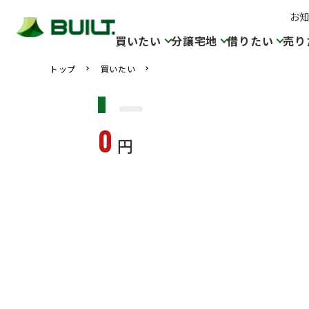
お
買いたい
分譲宅地
借りたい
売り
トップ
買いたい
0
円