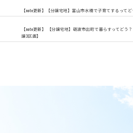
【note更新】【分譲宅地】富山市水橋で子育てするってど
【note更新】 【分譲宅地】砺波市出町で暮らすってど
譲3区画】