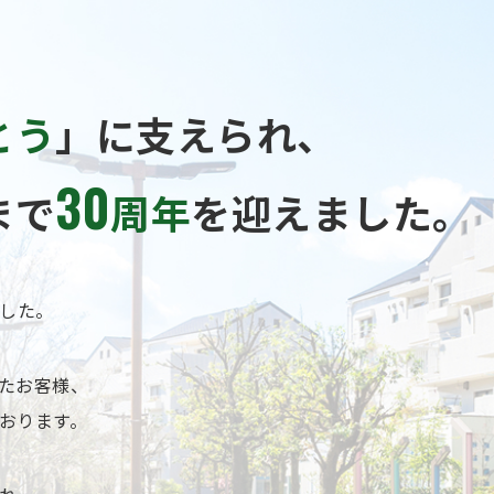
とう
」に支えられ、
30
まで
周年
を迎えました。
ました。
たお客様、
おります。